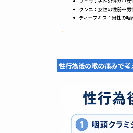
フェラ：男性の性器↔︎女
クンニ：女性の性器↔︎男
ディープキス：男性の咽頭
性行為後の喉の痛みで考