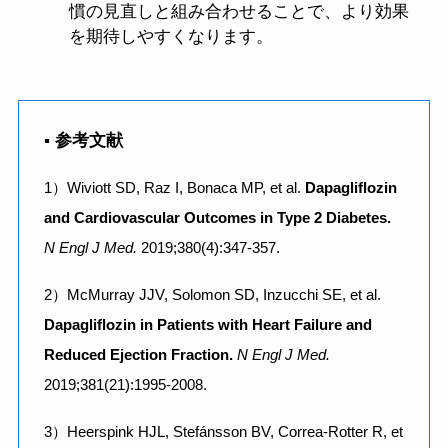
慣の見直しと組み合わせることで、より効果
を期待しやすくなります。
▪️ 参考文献
1）Wiviott SD, Raz I, Bonaca MP, et al.
Dapagliflozin
and Cardiovascular Outcomes in Type 2 Diabetes.
N Engl J Med.
2019;380(4):347-357.
2）McMurray JJV, Solomon SD, Inzucchi SE, et al.
Dapagliflozin in Patients with Heart Failure and
Reduced Ejection Fraction.
N Engl J Med.
2019;381(21):1995-2008.
3）Heerspink HJL, Stefánsson BV, Correa-Rotter R, et