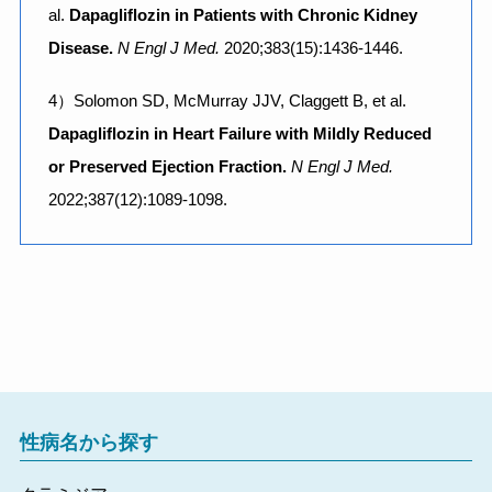
al.
Dapagliflozin in Patients with Chronic Kidney
Disease.
N Engl J Med.
2020;383(15):1436-1446.
4）Solomon SD, McMurray JJV, Claggett B, et al.
Dapagliflozin in Heart Failure with Mildly Reduced
or Preserved Ejection Fraction.
N Engl J Med.
2022;387(12):1089-1098.
性病名から探す