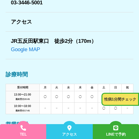
03-3446-5001
アクセス
JR五反田駅東口 徒歩2分（170m）
Google MAP
診
療時間
受付時間
月
火
水
木
金
土
日
祝
13:00〜21:00
◯
◯
◯
◯
◯
−
−
◯
性病1分間チェック
最終受付20:45
10:00〜18:00
−
−
−
−
−
◯
◯
−
最終受付17:45
営業時間
平日13:00〜21:00
TEL
アクセス
LINEで予約
（最終受付 20:45）