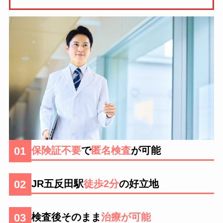
01
保険証不要
で
匿名検査
が可能
02
JR五反田駅
徒歩2分
の好立地
03
検査後そのまま
治療が可能