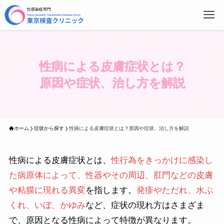
東
性病による皮膚症状とは？
原因や症状、治し方を解説
ホーム
症状から探す
性病による皮膚症状とは？原因や症状、治し方を解説
性病による皮膚症状とは、
性行為をきっかけに感染し
た病原体によって、性器やその周辺、肛門などの皮膚
や粘膜に現れる異変
を指します。
発疹やただれ、水ぶ
くれ、いぼ、かゆみ
など、症状の現れ方はさまざま
で、原因となる性病によって特徴が異なります。