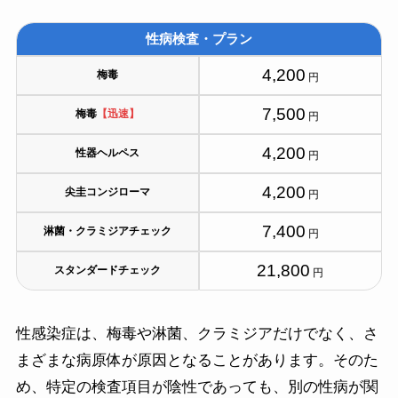
性病検査・プラン
4,200
梅毒
円
7,500
梅毒
【迅速】
円
4,200
性器ヘルペス
円
4,200
尖圭コンジローマ
円
7,400
淋菌・クラミジアチェック
円
21,800
スタンダードチェック
円
性感染症は、梅毒や淋菌、クラミジアだけでなく、さ
まざまな病原体が原因となることがあります。そのた
め、特定の検査項目が陰性であっても、別の性病が関