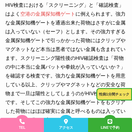
HIV検査における「スクリーニング」と「確認検査」
はよく
空港の金属探知機ゲート
に例えられます。強力
な金属探知機ゲートを通過出来た荷物はさすがに金属
は入っていない（セーフ）とします。その強力すぎる
金属探知機ゲートで引っかかった荷物にはクリップや
マグネットなど本当は悪者ではない金属も含まれてい
ます。スクリーニング陽性後のHIV確認検査は「荷物
の中に本当に金属バットや拳銃が入っていないか？」
を確認する検査です。強力な金属探知機ゲートを用意
している以上、クリップやマグネットなどの安全な荷
物まで一旦は陽性としてしまうのがHIV検査の考え方
性病1分間チェック
です。そしてこの強力な金属探知機ゲートをもクリア
した荷物にはほぼ確実に金属と呼べるものは入ってい
ないと胸を張って言えることになります。
TEL
アクセス
LINEで予約